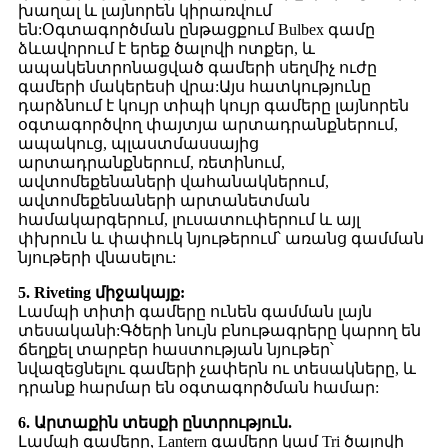
խաղալ և լայնորեն կիրառվում
են:Օգտագործման ընթացքում Bulbex գամը
ձևավորում է երեք ծալովի ոտքեր, և
ապակենտրոնացված գամերի սեղմիչ ուժը
գամերի մակերեսի վրա:Այս հատկությունը
դարձնում է կույր տիպի կույր գամերը լայնորեն
օգտագործվող փայտյա արտադրանքներում,
ապակուց, պլաստմասսայից
արտադրանքներում, ռետինում,
ավտոմեքենաների վահանակներում,
ավտոմեքենաների արտանետման
համակարգերում, լուսատուփերում և այլ
փխրուն և փափուկ նյութերում՝ առանց գամման
նյութերի վնասելու:
5. Riveting միջակայք:
Լամպի տիտի գամերը ունեն գամման լայն
տեսականի:Գծերի նույն բնութագրերը կարող են
ճեղքել տարբեր հաստության նյութեր՝
նվազեցնելու գամերի չափերն ու տեսակները, և
դրանք հարմար են օգտագործման համար:
6. Արտաքին տեսքի ընտրություն.
Լամպի գամերը, Lantern գամերը կամ Tri ծալովի