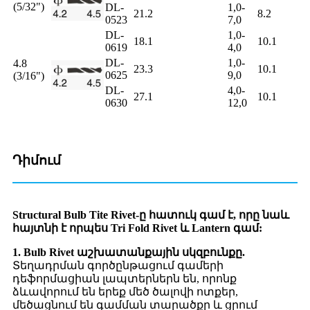
(5/32")
DL-
1,0-
21.2
8.2
0523
7,0
DL-
1,0-
18.1
10.1
0619
4,0
DL-
1,0-
4.8
23.3
10.1
0625
9,0
(3/16")
DL-
4,0-
27.1
10.1
0630
12,0
Դիմում
Structural Bulb Tite Rivet-ը հատուկ գամ է, որը նաև
հայտնի է որպես Tri Fold Rivet և Lantern գամ:
1. Bulb Rivet աշխատանքային սկզբունքը.
Տեղադրման գործընթացում գամերի
դեֆորմացիան լապտերներն են, որոնք
ձևավորում են երեք մեծ ծալովի ոտքեր,
մեծացնում են գամման տարածքը և ցրում