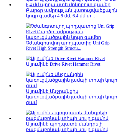
Բարձր ամրության կառուցվածքային
կույր գամեր 4.8 մմ, 6.4 մմ փ...
Չժանգոտվող պողպատից Uni Grip
Rivet High Strength Structu...
Ալյումինե Drive Rivet Hammer Rivet
Ալյումինե Անջրանցիկ
կառուցվածքային լամպի տիպի կույր
գամ
Ալյումինե պողպատե մանդրելի
բազմաբռնակ տիպի կույր գամով