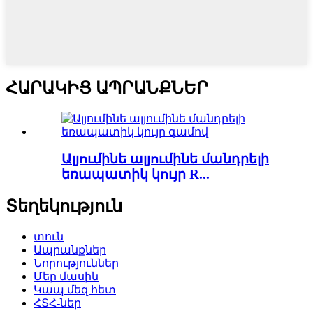
ՀԱՐԱԿԻՑ ԱՊՐԱՆՔՆԵՐ
Ալյումինե ալյումինե մանդրելի
եռապատիկ կույր R...
Տեղեկություն
տուն
Ապրանքներ
Նորություններ
Մեր մասին
Կապ մեզ հետ
ՀՏՀ-ներ