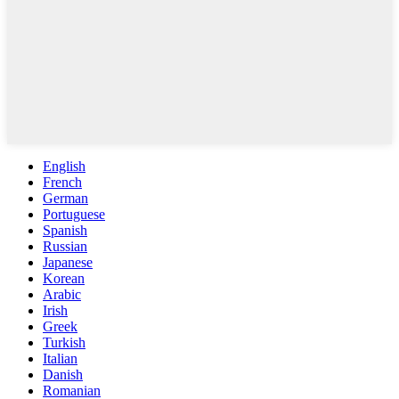
English
French
German
Portuguese
Spanish
Russian
Japanese
Korean
Arabic
Irish
Greek
Turkish
Italian
Danish
Romanian