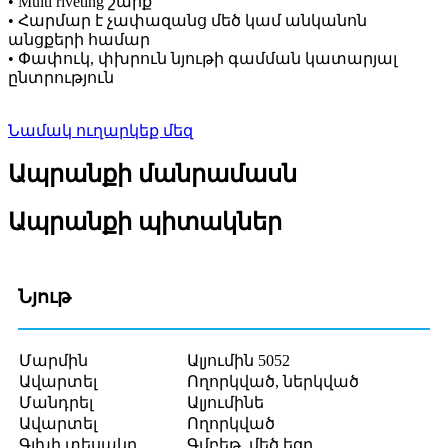
• Multi riveting շարք
• Հարմար է չափազանց մեծ կամ անկանոն
անցքերի համար
• Փափուկ, փխրուն նյութի գամման կատարյալ
ընտրություն
Նամակ ուղարկեք մեզ
Ապրանքի մանրամասն
Ապրանքի պիտակներ
Նյութ
Մարմին
Ալյումին 5052
Ավարտել
Ողորկված, ներկված
Մանդրել
Ալյումինե
Ավարտել
Ողորկված
Գլխի տեսակը
Գմբեթ, մեծ եզր