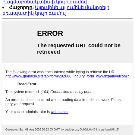
բազմաբռնակ տիպի կույր գամով
Հաջորդը:
Ալյումինե ալյումինե մանդրելի
եռապատիկ կույր գամով