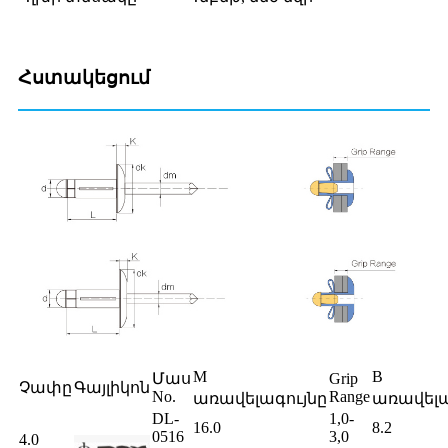
Հստակեցում
M
B
Մաս
Grip
Չափը
Գայլիկոն
No.
Range
առավելագույնը
առավելա
DL-
1,0-
16.0
8.2
0516
3,0
4.0