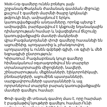
Multi-Grip գամերը ունեն բռնելու լայն
շրջանակ:Փակման ժամանակ գամման միջուկը
քաշում է գամերի մարմնի ծայրը կրկնակի
թմբուկի ձևի, ամրացնում է երկու
կառուցվածքային անդամները, որոնք պետք է
ամրացվեն, բարելավվում է կնքումը եղանակային
դիմադրության համար և նվազեցնում ճնշումը
կառուցվածքային մասերի մակերեսի
վրա:Բազմակողմանի փոփ գամերը հասանելի են
ալյումինից, պողպատից և չժանգոտվող
պողպատից և ունեն գմբեթի գլխի, csk գլխի և մեծ
եզրագլխի ընտրություն:
Կիրառում. Բազմաբռնակ կույր գամերը
հիմնականում օգտագործվում են տարբեր
տրանսպորտային միջոցների, նավերի,
շինարարության, մեքենաների, էլեկտրոնիկայի,
բեռնարկղերի, ալյումինե պատյանների,
սարքավորումների պատյանների և այլ
ոլորտներում տարբեր բարակ կառուցվածքային
մասերի գամելու համար:
Փոփ գամը մի տեսակ գամող մաս է, որը հարմար
է բազմաթիվ նյութերի գամելու համար։Ունի