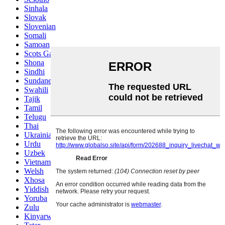
Sinhala
Slovak
Slovenian
Somali
Samoan
Scots Gaelic
Shona
Sindhi
Sundanese
Swahili
Tajik
Tamil
Telugu
Thai
Ukrainian
Urdu
Uzbek
Vietnamese
Welsh
Xhosa
Yiddish
Yoruba
Zulu
Kinyarwanda