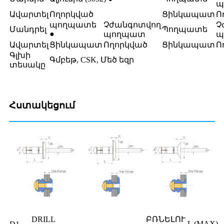
պ
Ավարտել
Ողորկված
Ցինկապատ
Ո
պողպատե
Չժանգոտվող
Չ
Մանդրել
Պողպատե
●
պողպատ
պ
Ավարտել
Ցինկապատ
Ողորկված
Ցինկապատ
Ո
Գլխի
Գմբեթ, CSK, Մեծ եզր
տեսակը
Հստակեցում
DRILL
ԲՌՆԵԼՈՒ
L (MAX)