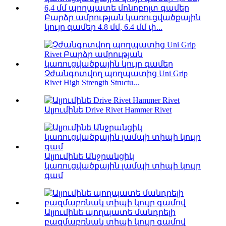
Բարձր ամրության կառուցվածքային
կույր գամեր 4.8 մմ, 6.4 մմ փ...
Չժանգոտվող պողպատից Uni Grip
Rivet High Strength Structu...
Ալյումինե Drive Rivet Hammer Rivet
Ալյումինե Անջրանցիկ
կառուցվածքային լամպի տիպի կույր
գամ
Ալյումինե պողպատե մանդրելի
բազմաբռնակ տիպի կույր գամով