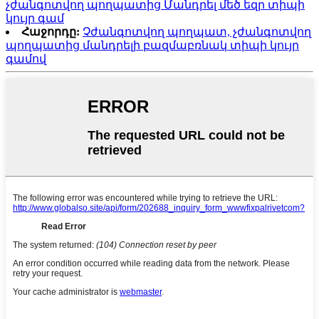
չժանգոտվող պողպատից Մանդրել մեծ եզր տիպի
կույր գամ
Հաջորդը:
Չժանգոտվող պողպատ, չժանգոտվող
պողպատից մանդրելի բազմաբռնակ տիպի կույր
գամով