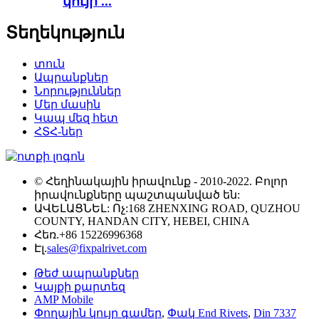
կույր ...
Տեղեկություն
տուն
Ապրանքներ
Նորություններ
Մեր մասին
Կապ մեզ հետ
ՀՏՀ-ներ
© Հեղինակային իրավունք - 2010-2022. Բոլոր
իրավունքները պաշտպանված են:
ԱՎԵԼԱՑՆԵԼ: Ոչ:168 ZHENXING ROAD, QUZHOU
COUNTY, HANDAN CITY, HEBEI, CHINA
Հեռ.
+86 15226996368
Էլ.
sales@fixpalrivet.com
Թեժ ապրանքներ
Կայքի քարտեզ
AMP Mobile
Փողային կույր գամեր
,
Փակ End Rivets
,
Din 7337