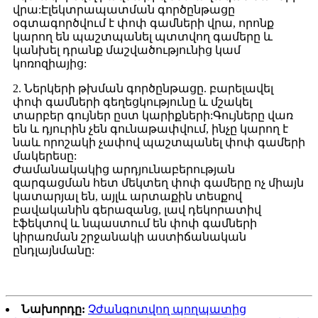
վրա:Էլեկտրապատման գործընթացը
օգտագործվում է փոփ գամների վրա, որոնք
կարող են պաշտպանել պտտվող գամերը և
կանխել դրանք մաշվածությունից կամ
կոռոզիայից:
2. Ներկերի թխման գործընթացը. բարելավել
փոփ գամների գեղեցկությունը և մշակել
տարբեր գույներ ըստ կարիքների:Գույները վառ
են և դյուրին չեն գունաթափվում, ինչը կարող է
նաև որոշակի չափով պաշտպանել փոփ գամերի
մակերեսը:
Ժամանակակից արդյունաբերության
զարգացման հետ մեկտեղ փոփ գամերը ոչ միայն
կատարյալ են, այլև արտաքին տեսքով
բավականին գերազանց, լավ դեկորատիվ
էֆեկտով և նպաստում են փոփ գամների
կիրառման շրջանակի աստիճանական
ընդլայնմանը:
Նախորդը:
Չժանգոտվող պողպատից