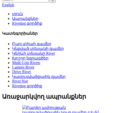
English
տուն
Ապրանքներ
Riveting գործիք
Կատեգորիաներ
Բաց տիպի գամեր
Կնքված տեսակի գամեր
Կեղևի տեսակը Rivet
Խոշոր եզրագծեր
Multi Grip Rivets
Lantern Rivet
Drive Rivet
Կառուցվածքային գամեր
Rivet Nut
Riveting գործիք
Առաջարկվող ապրանքներ