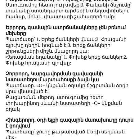
Ստուգումից հետո յուղ տվեք;3. Փականի ճնշումը՝
փականը ստանդարտ արժեքին տեղափոխելու
համար, մինչև փաստացի շահագործումը:
Երրորդ, գամային ատրճանակները չեն բռնում
մեխերը
Պատճառը՝ 1. Երեք ճանկերի վնաս;2. Հրացանի
գլուխը դեղին հոգնած է;3. Երեք ճանկերի
շրթունքների միջև մնացորդ կա:
Հեռացման եղանակը՝ 1. Փոխեք երեք ճանկեր;2.
Փոխեք հրացանի գլուխը:
Չորրորդ, Կարգավորման գավազանի
նստատեղում արտահոսքի ձայն կա
Պատճառը. «O» կնքման օղակը ճշգրտման ձողի
վրա վնասված է:
Բացառման մեթոդ. ստուգումից հետո
փոխարինող սևանի նստատեղի «O» կնքման
օղակ
Հինգերորդ, օդի ելքի գազային մառախուղը դուրս
է ցողվում
Պատճառը՝ ջուրը թաթախված է օդի սեղմման
մեջ: