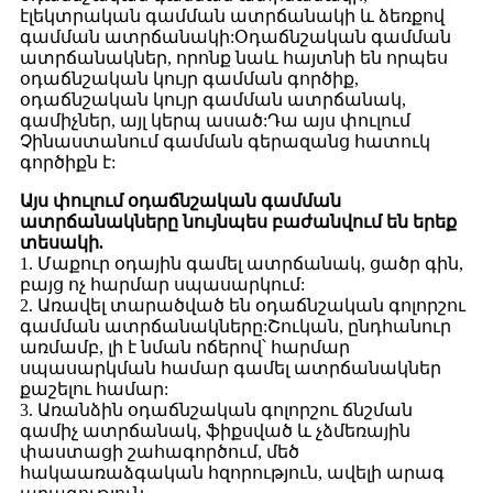
էլեկտրական գամման ատրճանակի և ձեռքով
գամման ատրճանակի:Օդաճնշական գամման
ատրճանակներ, որոնք նաև հայտնի են որպես
օդաճնշական կույր գամման գործիք,
օդաճնշական կույր գամման ատրճանակ,
գամիչներ, այլ կերպ ասած:Դա այս փուլում
Չինաստանում գամման գերազանց հատուկ
գործիքն է:
Այս փուլում օդաճնշական գամման
ատրճանակները նույնպես բաժանվում են երեք
տեսակի.
1. Մաքուր օդային գամել ատրճանակ, ցածր գին,
բայց ոչ հարմար սպասարկում:
2. Առավել տարածված են օդաճնշական գոլորշու
գամման ատրճանակները:Շուկան, ընդհանուր
առմամբ, լի է նման ոճերով՝ հարմար
սպասարկման համար գամել ատրճանակներ
քաշելու համար:
3. Առանձին օդաճնշական գոլորշու ճնշման
գամիչ ատրճանակ, ֆիքսված և չձմեռային
փաստացի շահագործում, մեծ
հակաառաձգական հզորություն, ավելի արագ