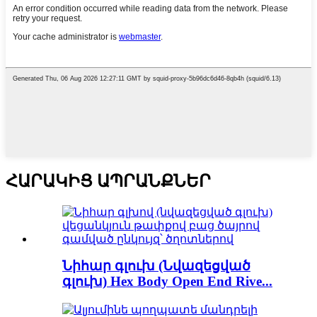
ՀԱՐԱԿԻՑ ԱՊՐԱՆՔՆԵՐ
Նիհար գլուխ (Նվազեցված
գլուխ) Hex Body Open End Rive...