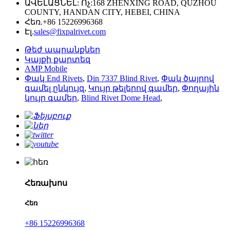
ԱՎԵԼԱՑՆԵԼ: Ոչ:168 ZHENXING ROAD, QUZHOU
COUNTY, HANDAN CITY, HEBEI, CHINA
Հեռ.
+86 15226996368
Էլ.
sales@fixpalrivet.com
Թեժ ապրանքներ
Կայքի քարտեզ
AMP Mobile
Փակ End Rivets
,
Din 7337 Blind Rivet
,
Փակ ծայրով
գամել ընկույզ
,
Կույր թելերով գամեր
,
Փողային
կույր գամեր
,
Blind Rivet Dome Head
,
Հեռախոս
Հեռ
+86 15226996368