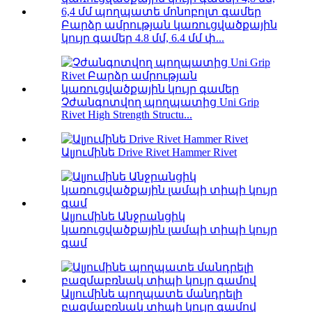
Բարձր ամրության կառուցվածքային
կույր գամեր 4.8 մմ, 6.4 մմ փ...
Չժանգոտվող պողպատից Uni Grip
Rivet High Strength Structu...
Ալյումինե Drive Rivet Hammer Rivet
Ալյումինե Անջրանցիկ
կառուցվածքային լամպի տիպի կույր
գամ
Ալյումինե պողպատե մանդրելի
բազմաբռնակ տիպի կույր գամով