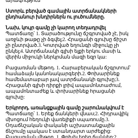
արագություն
Ստորև բերված գամային ատրճանակների
ընդհանուր խնդիրներն ու լուծումները.
Նախ, կույր գամը չի կարող տեղադրվել
Պատճառը՝ 1. Տարածությունը ճշգրտված չէ, իսկ
առջևի թաթը չի ձգվել;2. Հրացանի գլուխը ճիշտ
չի ընտրված.3. Կոտրված եղունգի միջուկը չի
ընկել;4. Ատրճանակի գլխի ելքի երկու մասի և
վերին միջուկի ներկրման մազի եզր կա:
Բացառման մեթոդ. 1. Հարաբերական ճշգրտում`
համաձայն կանոնակարգերի.2. Փոխարինեք
համեմատաբար լավ ատրճանակի գլուխը;3.
Հրացանի գլխի դիրքի լրիվ ապամոնտաժում,
ապամոնտաժեք և փոխարինեք հրացանի
գլուխը:
Երկրորդ, առանցքային գամը շարունակվում է
Պատճառը՝ 1. Երեք ճանկերի վնաս;2. Հիդրավլիկ
մխոցում հեղուկի վառելիքի սպառումը.3.
Օդաճնշական փականի աշխատանքային
ճնշումը պակաս է ստանդարտ արժեքից:
Բացառման մեթոդ. 1. Փոխել երեք ճանկեր;2.